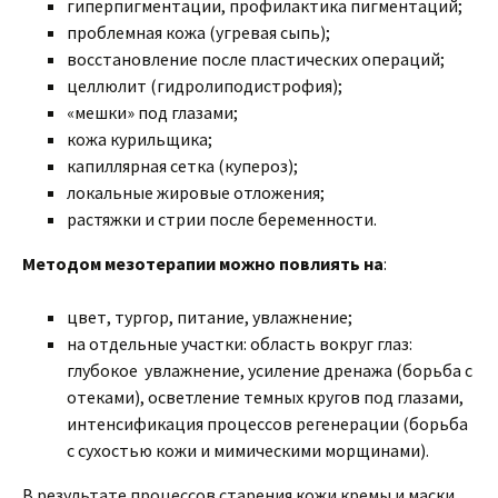
гиперпигментации, профилактика пигментаций;
проблемная кожа (угревая сыпь);
восстановление после пластических операций;
целлюлит (гидролиподистрофия);
«мешки» под глазами;
кожа курильщика;
капиллярная сетка (купероз);
локальные жировые отложения;
растяжки и стрии после беременности.
Методом мезотерапии можно повлиять на
:
цвет, тургор, питание, увлажнение;
на отдельные участки: область вокруг глаз:
глубокое увлажнение, усиление дренажа (борьба с
отеками), осветление темных кругов под глазами,
интенсификация процессов регенерации (борьба
с сухостью кожи и мимическими морщинами).
В результате процессов старения кожи кремы и маски