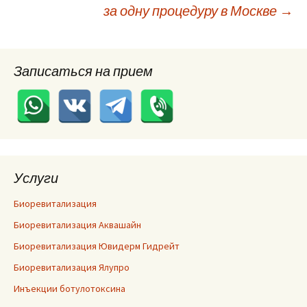
записям
за одну процедуру в Москве
→
Записаться на прием
Услуги
Биоревитализация
Биоревитализация Аквашайн
Биоревитализация Ювидерм Гидрейт
Биоревитализация Ялупро
Инъекции ботулотоксина