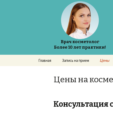
Врач косметолог
Более 10 лет практики!
Перейти
Главная
Запись на прием
Цены
к
содержимому
Цены на косме
Консультация 