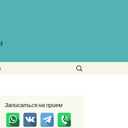
)
Найти:
ы
 и
ии
Записаться на прием
ы