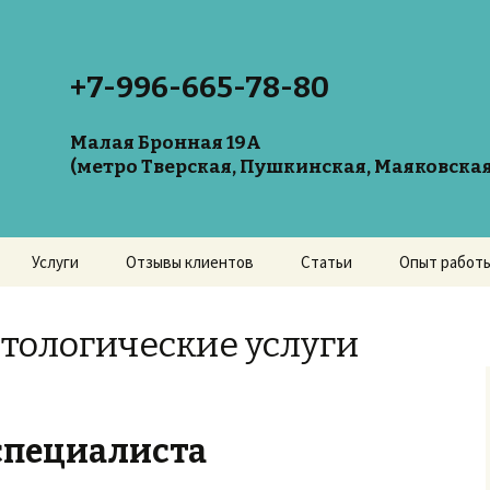
+7-996-665-78-80
Малая Бронная 19А
(метро Тверская, Пушкинская, Маяковская
Услуги
Отзывы клиентов
Статьи
Опыт работ
Образование
повышение
тологические услуги
квалификац
Дипломы и
сертификат
специалиста