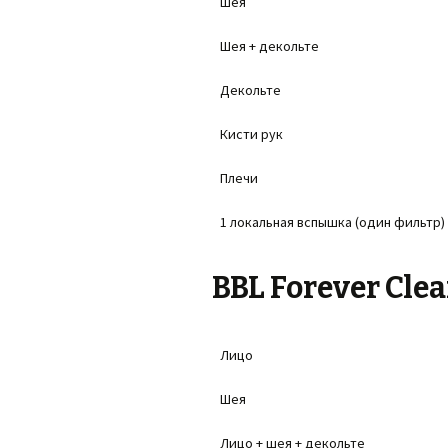
Шея
Шея + декольте
Декольте
Кисти рук
Плечи
1 локальная вспышка (один фильтр)
BBL Forever Cle
Лицо
Шея
Лицо + шея + декольте