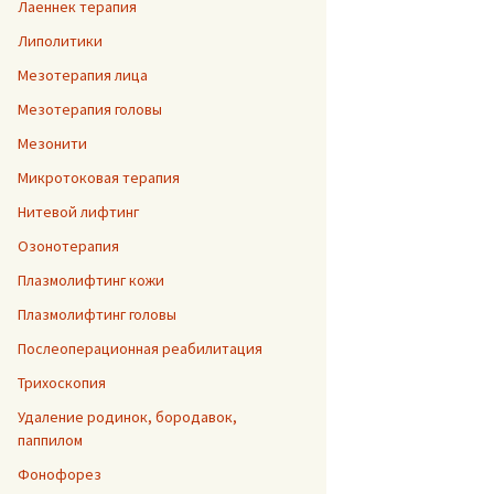
Лаеннек терапия
Липолитики
Мезотерапия лица
Мезотерапия головы
Мезонити
Микротоковая терапия
Нитевой лифтинг
Озонотерапия
Плазмолифтинг кожи
Плазмолифтинг головы
Послеоперационная реабилитация
Трихоскопия
Удаление родинок, бородавок,
паппилом
Фонофорез