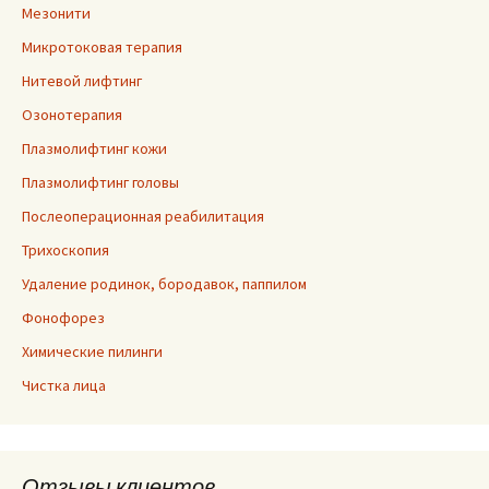
Мезонити
Микротоковая терапия
Нитевой лифтинг
Озонотерапия
Плазмолифтинг кожи
Плазмолифтинг головы
Послеоперационная реабилитация
Трихоскопия
Удаление родинок, бородавок, паппилом
Фонофорез
Химические пилинги
Чистка лица
Отзывы клиентов