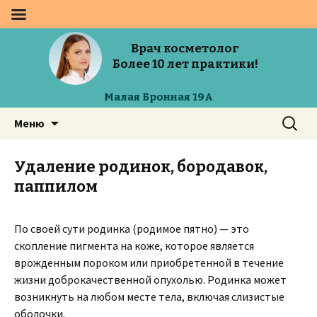
Врач косметолог
Более 10 лет практики!
Малая Бронная 19А
Перейти
Найти:
Меню
к
содержимому
Удаление родинок, бородавок,
паппилом
По своей сути родинка (родимое пятно) — это
скопление пигмента на коже, которое является
врожденным пороком или приобретенной в течение
жизни доброкачественной опухолью. Родинка может
возникнуть на любом месте тела, включая слизистые
оболочки.